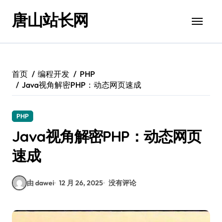
跳
唐山站长网
转
到
内
容
首页
编程开发
PHP
Java视角解密PHP：动态网页速成
PHP
Java视角解密PHP：动态网页
速成
由 dawei
12 月 26, 2025
没有评论