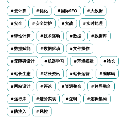
云计算
优化
国际SEO
大数据
安全
安全防护
实战
实时处理
弹性计算
技术驱动
数据
数据库
数据赋能
数据驱动
文件操作
无障碍设计
机器学习
环境搭建
站长
站长生态
站长资讯
站长运营
编解码
网站设计
评论
资源整合
跨界融合
运行库
进阶实战
逻辑
逻辑架构
防注入
风控