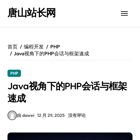
跳
唐山站长网
转
到
内
容
首页
编程开发
PHP
Java视角下的PHP会话与框架速成
PHP
Java视角下的PHP会话与框架
速成
由 dawei
12 月 29, 2025
没有评论