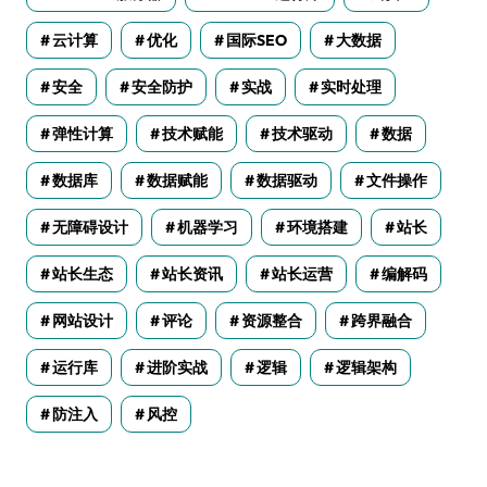
云计算
优化
国际SEO
大数据
安全
安全防护
实战
实时处理
弹性计算
技术赋能
技术驱动
数据
数据库
数据赋能
数据驱动
文件操作
无障碍设计
机器学习
环境搭建
站长
站长生态
站长资讯
站长运营
编解码
网站设计
评论
资源整合
跨界融合
运行库
进阶实战
逻辑
逻辑架构
防注入
风控