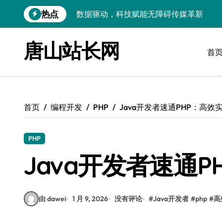
跳
热点
VR跨界融合新趋势：站长资源全攻略
转
到
数据驱动传媒革新：Android站长资讯全
内
唐山站长网
容
首
云计算弹性架构：智能资源调配揭秘
数据驱动传媒革新：交互优化实战解析
弹性计算架构下云客户端优化实践
首页
编程开发
PHP
Java开发者速通PHP：高效
数据驱动下的传媒生态量子跃迁
评论区掘金：技术站长内核提炼术
PHP
数据驱动创新：科技赋能传媒增长
Java开发者速通
云安全护航传媒数据新趋势
由 dawei
1 月 9, 2026
没有评论
#
Java开发者
#
php
#
高