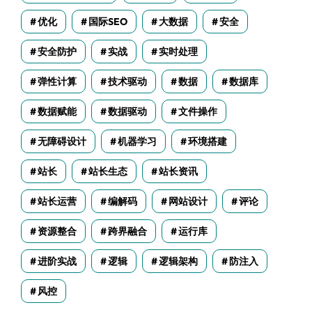
优化
国际SEO
大数据
安全
安全防护
实战
实时处理
弹性计算
技术驱动
数据
数据库
数据赋能
数据驱动
文件操作
无障碍设计
机器学习
环境搭建
站长
站长生态
站长资讯
站长运营
编解码
网站设计
评论
资源整合
跨界融合
运行库
进阶实战
逻辑
逻辑架构
防注入
风控