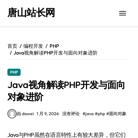
跳
唐山站长网
转
到
内
容
首页
编程开发
PHP
Java视角解读PHP开发与面向对象进阶
PHP
Java视角解读PHP开发与面向
对象进阶
由 dawei
1 月 9, 2026
没有评论
#
java
#
php
#
面向对象
Java与PHP虽然在语言特性上有较大差异，但它们