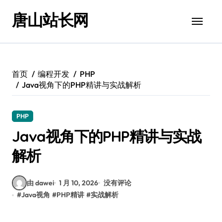
跳
唐山站长网
转
到
内
容
首页
编程开发
PHP
Java视角下的PHP精讲与实战解析
PHP
Java视角下的PHP精讲与实战
解析
由 dawei
1 月 10, 2026
没有评论
#
Java视角
#
PHP精讲
#
实战解析