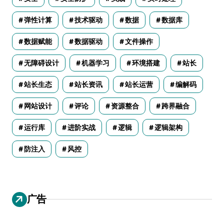
弹性计算
技术驱动
数据
数据库
数据赋能
数据驱动
文件操作
无障碍设计
机器学习
环境搭建
站长
站长生态
站长资讯
站长运营
编解码
网站设计
评论
资源整合
跨界融合
运行库
进阶实战
逻辑
逻辑架构
防注入
风控
广告