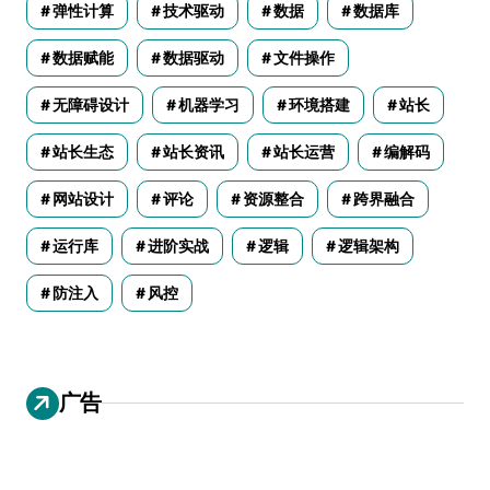
弹性计算
技术驱动
数据
数据库
数据赋能
数据驱动
文件操作
无障碍设计
机器学习
环境搭建
站长
站长生态
站长资讯
站长运营
编解码
网站设计
评论
资源整合
跨界融合
运行库
进阶实战
逻辑
逻辑架构
防注入
风控
广告