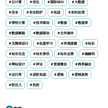
云计算
优化
国际SEO
大数据
安全
安全防护
实战
实时处理
弹性计算
技术驱动
数据
数据库
数据赋能
数据驱动
文件操作
无障碍设计
机器学习
环境搭建
站长
站长生态
站长资讯
站长运营
编解码
网站设计
评论
资源整合
跨界融合
运行库
进阶实战
逻辑
逻辑架构
防注入
风控