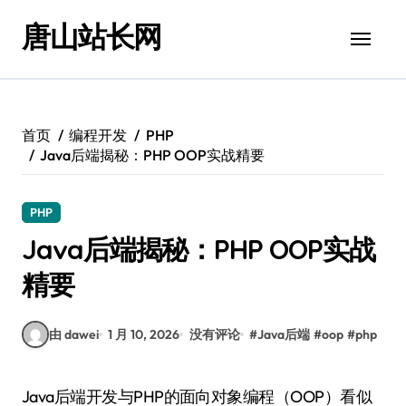
跳
唐山站长网
转
到
内
容
首页
编程开发
PHP
Java后端揭秘：PHP OOP实战精要
PHP
Java后端揭秘：PHP OOP实战
精要
由 dawei
1 月 10, 2026
没有评论
#
Java后端
#
oop
#
php
Java后端开发与PHP的面向对象编程（OOP）看似