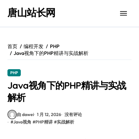
跳
唐山站长网
转
到
内
容
首页
编程开发
PHP
Java视角下的PHP精讲与实战解析
PHP
Java视角下的PHP精讲与实战
解析
由 dawei
1 月 12, 2026
没有评论
#
Java视角
#
PHP精讲
#
实战解析