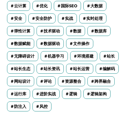
云计算
优化
国际SEO
大数据
安全
安全防护
实战
实时处理
弹性计算
技术驱动
数据
数据库
数据赋能
数据驱动
文件操作
无障碍设计
机器学习
环境搭建
站长
站长生态
站长资讯
站长运营
编解码
网站设计
评论
资源整合
跨界融合
运行库
进阶实战
逻辑
逻辑架构
防注入
风控