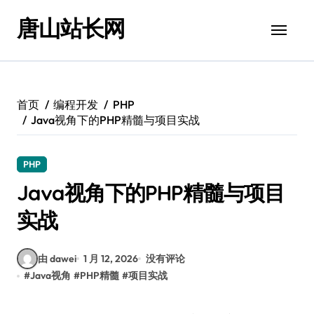
跳
唐山站长网
转
到
内
容
首页
编程开发
PHP
Java视角下的PHP精髓与项目实战
PHP
Java视角下的PHP精髓与项目
实战
由 dawei
1 月 12, 2026
没有评论
#
Java视角
#
PHP精髓
#
项目实战