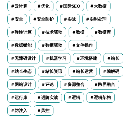
云计算
优化
国际SEO
大数据
安全
安全防护
实战
实时处理
弹性计算
技术驱动
数据
数据库
数据赋能
数据驱动
文件操作
无障碍设计
机器学习
环境搭建
站长
站长生态
站长资讯
站长运营
编解码
网站设计
评论
资源整合
跨界融合
运行库
进阶实战
逻辑
逻辑架构
防注入
风控