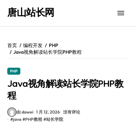
跳
唐山站长网
转
到
内
容
首页
编程开发
PHP
Java视角解读站长学院PHP教程
PHP
Java视角解读站长学院PHP教
程
由 dawei
1 月 12, 2026
没有评论
#
java
#
PHP教程
#
站长学院