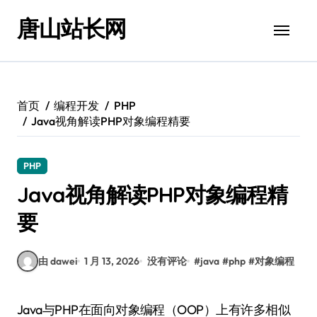
跳
唐山站长网
转
到
内
容
首页
编程开发
PHP
Java视角解读PHP对象编程精要
PHP
Java视角解读PHP对象编程精
要
由 dawei
1 月 13, 2026
没有评论
#
java
#
php
#
对象编程
Java与PHP在面向对象编程（OOP）上有许多相似