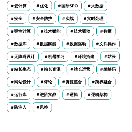
云计算
优化
国际SEO
大数据
安全
安全防护
实战
实时处理
弹性计算
技术赋能
技术驱动
数据
数据库
数据赋能
数据驱动
文件操作
无障碍设计
机器学习
环境搭建
站长
站长生态
站长资讯
站长运营
编解码
网站设计
评论
资源整合
跨界融合
运行库
进阶实战
逻辑
逻辑架构
防注入
风控