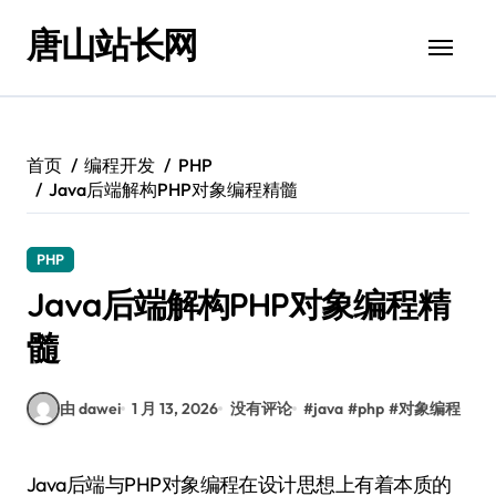
跳
唐山站长网
转
到
内
容
首页
编程开发
PHP
Java后端解构PHP对象编程精髓
PHP
Java后端解构PHP对象编程精
髓
由 dawei
1 月 13, 2026
没有评论
#
java
#
php
#
对象编程
Java后端与PHP对象编程在设计思想上有着本质的