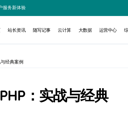
处理引领数据流新纪元
据秒级决策响应
页
站长资讯
随写记事
云计算
大数据
运营中心
大数据处理新科技
动数据处理效能跃升
数据科技新飞跃
战与经典案例
控信息流
体大数据处理革新
技驱动的性能优化术
的PHP：实战与经典
现飞跃增长