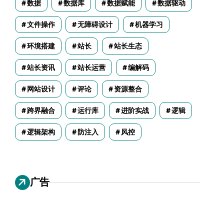
数据
数据库
数据赋能
数据驱动
文件操作
无障碍设计
机器学习
环境搭建
站长
站长生态
站长资讯
站长运营
编解码
网站设计
评论
资源整合
跨界融合
运行库
进阶实战
逻辑
逻辑架构
防注入
风控
广告