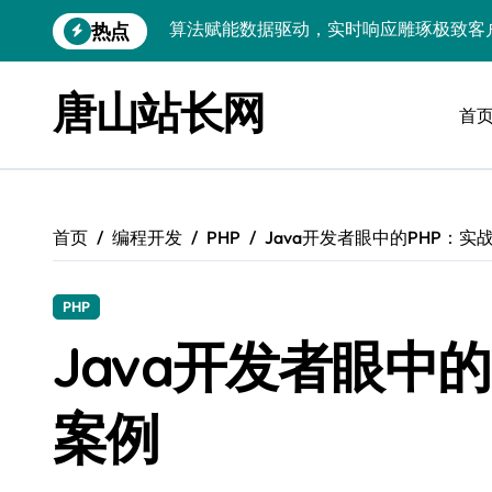
跳
热点
技术护航：Android大数据引擎，实时
转
到
技术赋能：科技筑基实时引擎，智驱大数
内
唐山站长网
容
首
技术破局：实时引擎赋能数据洪流，重塑
大数据架构下实时引擎优化：技术革新驱
技术赋能：实时数据处理引擎驱动企业大
首页
编程开发
PHP
Java开发者眼中的PHP：实
大数据赋能运维：实时处理提效，精准调
技术赋能：构建高效实时引擎，驱动多媒
PHP
Go语言赋能大数据：实时引擎构建与科
Java开发者眼中
数据引擎科技赋能：实时处理驱动效能实
案例