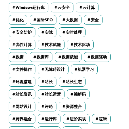
Windows运行库
云安全
云计算
优化
国际SEO
大数据
安全
安全防护
实战
实时处理
弹性计算
技术赋能
技术驱动
数据
数据库
数据赋能
数据驱动
文件操作
无障碍设计
机器学习
环境搭建
站长
站长生态
站长资讯
站长运营
编解码
网站设计
评论
资源整合
跨界融合
运行库
进阶实战
逻辑