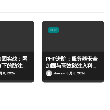
PHP
加固实战：网
PHP进阶：服务器安全
角下的防注入
加固与高效防注入科技
策略全解析
月 8, 2026
dawei
8 月 8, 2026