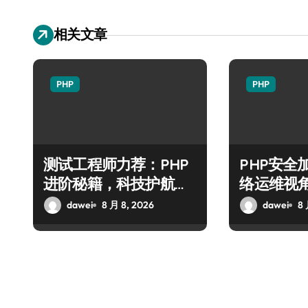
相关文章
PHP
PHP
测试工程师力荐：PHP
PHP安全
进阶秘籍，科技护航安
络运维视
全防注入
技术进阶
dawei
8 月 8, 2026
dawei
8 