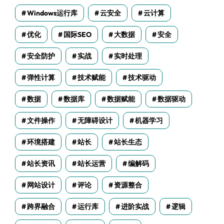
Windows运行库
云安全
云计算
优化
国际SEO
大数据
安全
安全防护
实战
实时处理
弹性计算
技术赋能
技术驱动
数据
数据库
数据赋能
数据驱动
文件操作
无障碍设计
机器学习
环境搭建
站长
站长生态
站长资讯
站长运营
编解码
网站设计
评论
资源整合
跨界融合
运行库
进阶实战
逻辑