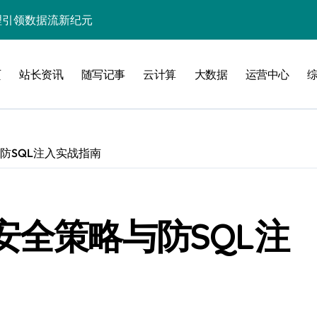
处理引领数据流新纪元
据秒级决策响应
页
站长资讯
随写记事
云计算
大数据
运营中心
大数据处理新科技
动数据处理效能跃升
数据科技新飞跃
防SQL注入实战指南
控信息流
体大数据处理革新
技驱动的性能优化术
安全策略与防SQL注
现飞跃增长