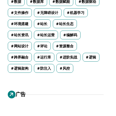
数据
数据库
数据赋能
数据驱动
文件操作
无障碍设计
机器学习
环境搭建
站长
站长生态
站长资讯
站长运营
编解码
网站设计
评论
资源整合
跨界融合
运行库
进阶实战
逻辑
逻辑架构
防注入
风控
广告