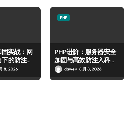
PHP
加固实战：网
PHP进阶：服务器安全
角下的防注入
加固与高效防注入科技
策略全解析
月 8, 2026
dawei
8 月 8, 2026