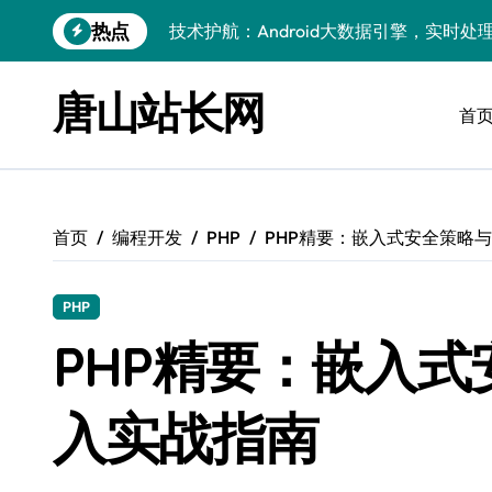
跳
热点
技术护航：Android大数据引擎，实时
转
到
技术赋能：科技筑基实时引擎，智驱大数
内
唐山站长网
容
首
技术破局：实时引擎赋能数据洪流，重塑
大数据架构下实时引擎优化：技术革新驱
技术赋能：实时数据处理引擎驱动企业大
首页
编程开发
PHP
PHP精要：嵌入式安全策略与
大数据赋能运维：实时处理提效，精准调
技术赋能：构建高效实时引擎，驱动多媒
PHP
Go语言赋能大数据：实时引擎构建与科
PHP精要：嵌入式
数据引擎科技赋能：实时处理驱动效能实
入实战指南