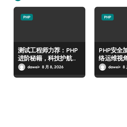
PHP
PHP
测试工程师力荐：PHP
PHP安全
进阶秘籍，科技护航安
络运维视
全防注入
技术进阶
dawei
8 月 8, 2026
dawei
8 