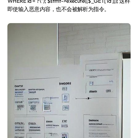
WHERE id = ?\”); $stmt->execute([$_GET[‘id’]]); 这样
即使输入恶意内容，也不会被解析为指令。