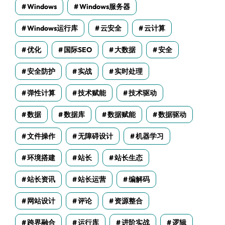
Windows
Windows服务器
Windows运行库
云安全
云计算
优化
国际SEO
大数据
安全
安全防护
实战
实时处理
弹性计算
技术赋能
技术驱动
数据
数据库
数据赋能
数据驱动
文件操作
无障碍设计
机器学习
环境搭建
站长
站长生态
站长资讯
站长运营
编解码
网站设计
评论
资源整合
跨界融合
运行库
进阶实战
逻辑