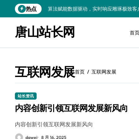
跳
热点
算法赋能数据驱动，实时响应雕琢极致客
转
到
技术护航：Android大数据引擎，实时
内
唐山站长网
容
首
技术赋能：科技筑基实时引擎，智驱大数
技术破局：实时引擎赋能数据洪流，重塑
大数据架构下实时引擎优化：技术革新驱
互联网发展
技术赋能：实时数据处理引擎驱动企业大
首页
互联网发展
大数据赋能运维：实时处理提效，精准调
技术赋能：构建高效实时引擎，驱动多媒
站长资讯
内容创新引领互联网发展新风向
Go语言赋能大数据：实时引擎构建与科
数据引擎科技赋能：实时处理驱动效能实
内容创新引领互联网发展新风向
dawei
8 月 16, 2025