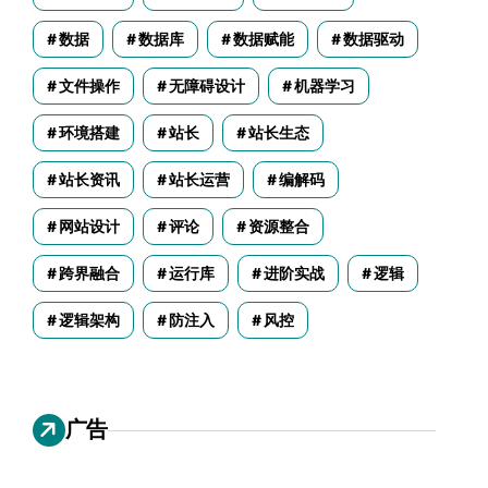
数据
数据库
数据赋能
数据驱动
文件操作
无障碍设计
机器学习
环境搭建
站长
站长生态
站长资讯
站长运营
编解码
网站设计
评论
资源整合
跨界融合
运行库
进阶实战
逻辑
逻辑架构
防注入
风控
广告