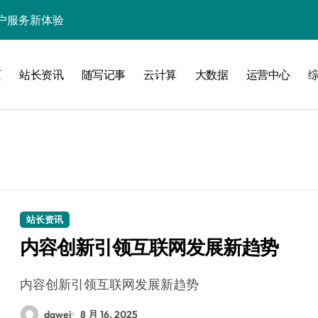
户服务新体验
处理引领数据流新纪元
页
站长资讯
随写记事
云计算
大数据
运营中心
据秒级决策响应
大数据处理新科技
动数据处理效能跃升
数据科技新飞跃
控信息流
体大数据处理革新
站长资讯
内容创新引领互联网发展新趋势
技驱动的性能优化术
现飞跃增长
内容创新引领互联网发展新趋势
dawei
8 月 16, 2025