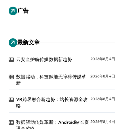
广告
最新文章
云安全护航传媒数据新趋势
2026年8月4日
数据驱动，科技赋能无障碍传媒革
2026年8月4日
新
VR跨界融合新趋势：站长资源全攻
2026年8月4日
略
数据驱动传媒革新：Android站长资
2026年8月4日
讯全攻略