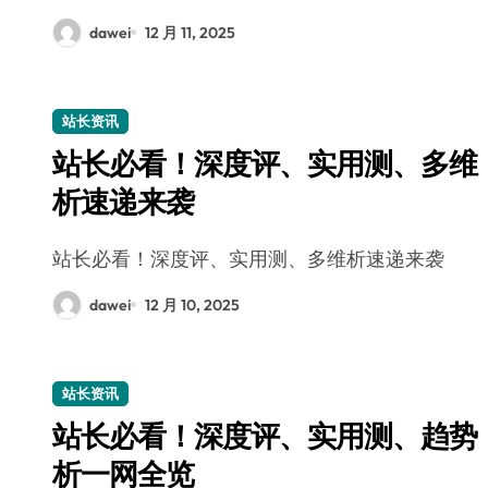
dawei
12 月 11, 2025
站长资讯
站长必看！深度评、实用测、多维
析速递来袭
站长必看！深度评、实用测、多维析速递来袭
dawei
12 月 10, 2025
站长资讯
站长必看！深度评、实用测、趋势
析一网全览