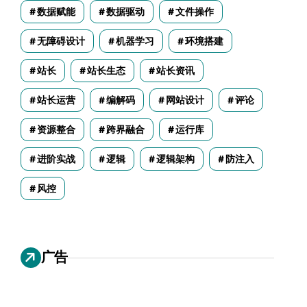
数据赋能
数据驱动
文件操作
无障碍设计
机器学习
环境搭建
站长
站长生态
站长资讯
站长运营
编解码
网站设计
评论
资源整合
跨界融合
运行库
进阶实战
逻辑
逻辑架构
防注入
风控
广告