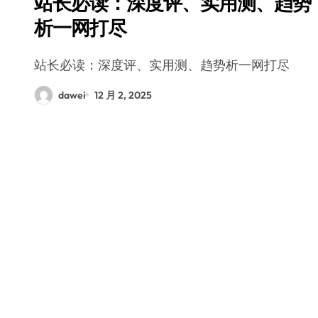
站长必读：深度评、实用测、趋势
析一网打尽
站长必读：深度评、实用测、趋势析一网打尽
dawei
12 月 2, 2025