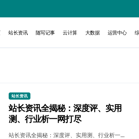
页
站长资讯
随写记事
云计算
大数据
运营中心
攻略
站长资讯
站长资讯全揭秘：深度评、实用
测、行业析一网打尽
站长资讯全揭秘：深度评、实用测、行业析一…