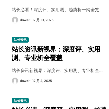
站长必看！深度评、实用测、趋势析一网全览
dawei
12 月 10, 2025
站长资讯
站长资讯新视界：深度评、实用
测、专业析全覆盖
站长资讯新视界：深度评、实用测、专业析全…
dawei
12 月 2, 2025
站长资讯