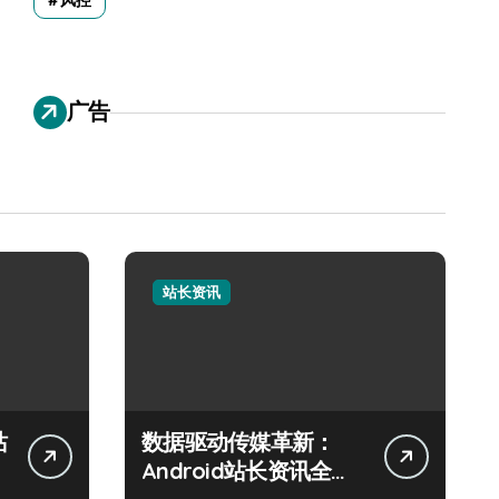
风控
广告
站长资讯
站
数据驱动传媒革新：
Android站长资讯全攻