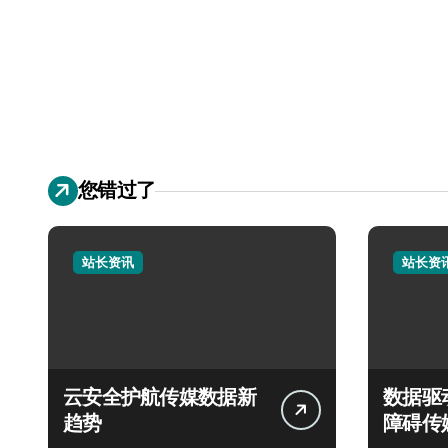
您错过了
站长资讯
站长资
云安全护航传媒数据新
数据驱
趋势
障碍传