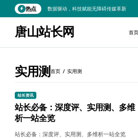
跳
热点
数据驱动，科技赋能无障碍传媒革新
转
到
VR跨界融合新趋势：站长资源全攻略
内
唐山站长网
容
首
数据驱动传媒革新：Android站长资讯全
云计算弹性架构：智能资源调配揭秘
数据驱动传媒革新：交互优化实战解析
实用测
弹性计算架构下云客户端优化实践
首页
实用测
数据驱动下的传媒生态量子跃迁
评论区掘金：技术站长内核提炼术
站长资讯
站长必备：深度评、实用测、多维
数据驱动创新：科技赋能传媒增长
析一站全览
云安全护航传媒数据新趋势
站长必备：深度评、实用测、多维析一站全览