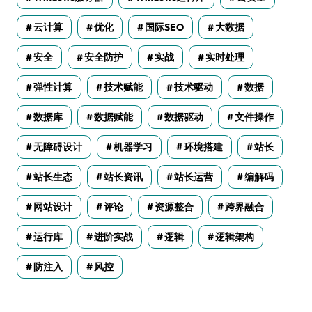
云计算
优化
国际SEO
大数据
安全
安全防护
实战
实时处理
弹性计算
技术赋能
技术驱动
数据
数据库
数据赋能
数据驱动
文件操作
无障碍设计
机器学习
环境搭建
站长
站长生态
站长资讯
站长运营
编解码
网站设计
评论
资源整合
跨界融合
运行库
进阶实战
逻辑
逻辑架构
防注入
风控