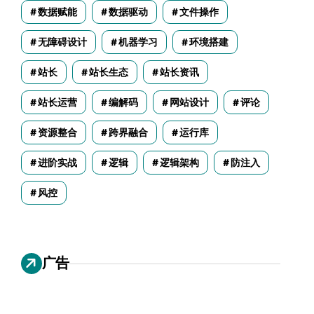
数据赋能
数据驱动
文件操作
无障碍设计
机器学习
环境搭建
站长
站长生态
站长资讯
站长运营
编解码
网站设计
评论
资源整合
跨界融合
运行库
进阶实战
逻辑
逻辑架构
防注入
风控
广告