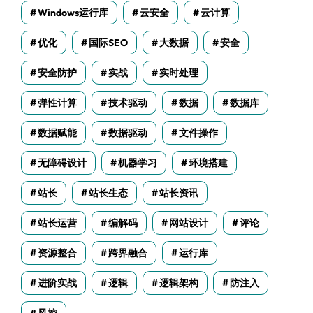
Windows运行库
云安全
云计算
优化
国际SEO
大数据
安全
安全防护
实战
实时处理
弹性计算
技术驱动
数据
数据库
数据赋能
数据驱动
文件操作
无障碍设计
机器学习
环境搭建
站长
站长生态
站长资讯
站长运营
编解码
网站设计
评论
资源整合
跨界融合
运行库
进阶实战
逻辑
逻辑架构
防注入