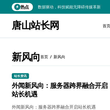
跳
热点
数据驱动，科技赋能无障碍传媒革新
转
到
VR跨界融合新趋势：站长资源全攻略
内
唐山站长网
容
首
数据驱动传媒革新：Android站长资讯全
云计算弹性架构：智能资源调配揭秘
数据驱动传媒革新：交互优化实战解析
新风向
弹性计算架构下云客户端优化实践
首页
新风向
数据驱动下的传媒生态量子跃迁
评论区掘金：技术站长内核提炼术
站长资讯
外闻新风向：服务器跨界融合开启
数据驱动创新：科技赋能传媒增长
站长机遇
云安全护航传媒数据新趋势
外闻新风向：服务器跨界融合开启站长机遇