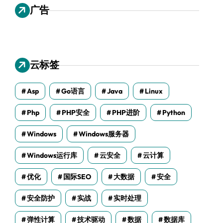
广告
云标签
Asp
Go语言
Java
Linux
Php
PHP安全
PHP进阶
Python
Windows
Windows服务器
Windows运行库
云安全
云计算
优化
国际SEO
大数据
安全
安全防护
实战
实时处理
弹性计算
技术驱动
数据
数据库