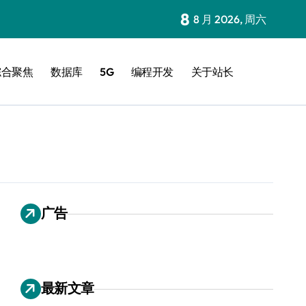
8
8 月 2026, 周六
综合聚焦
数据库
5G
编程开发
关于站长
广告
最新文章