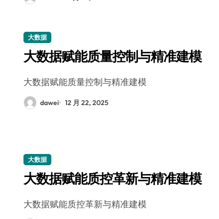
大数据
大数据赋能质量控制与精准建模
大数据赋能质量控制与精准建模
dawei
12 月 22, 2025
大数据
大数据赋能质控革新与精准建模
大数据赋能质控革新与精准建模