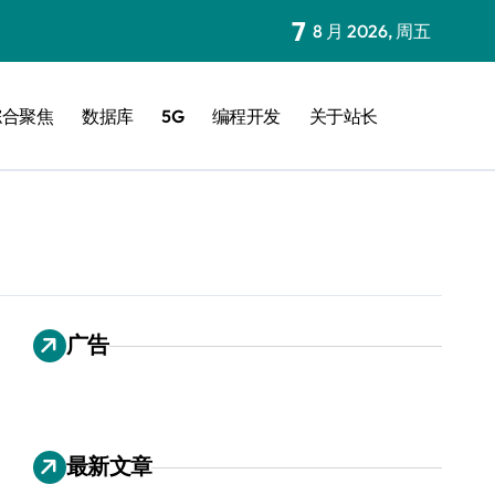
7
8 月 2026, 周五
综合聚焦
数据库
5G
编程开发
关于站长
广告
最新文章