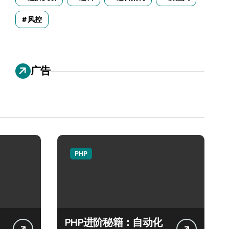
风控
广告
PHP
PHP进阶秘籍：自动化