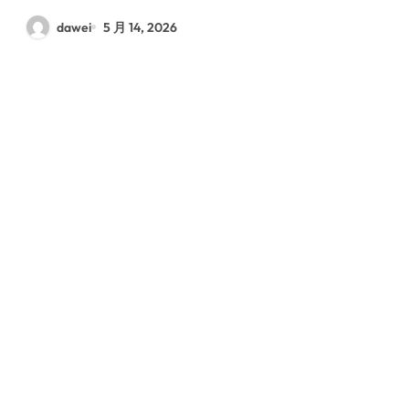
dawei
5 月 14, 2026