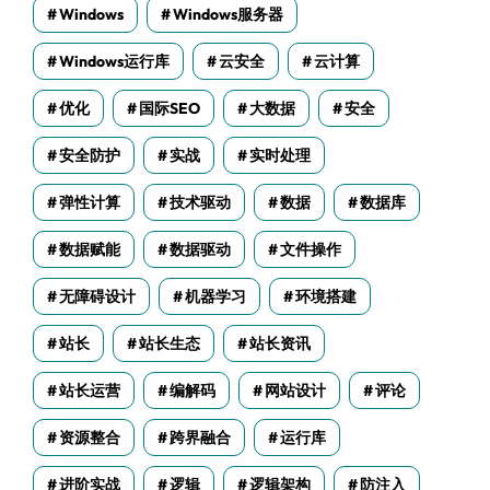
Windows
Windows服务器
Windows运行库
云安全
云计算
优化
国际SEO
大数据
安全
安全防护
实战
实时处理
弹性计算
技术驱动
数据
数据库
数据赋能
数据驱动
文件操作
无障碍设计
机器学习
环境搭建
站长
站长生态
站长资讯
站长运营
编解码
网站设计
评论
资源整合
跨界融合
运行库
进阶实战
逻辑
逻辑架构
防注入