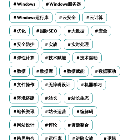
Windows
Windows服务器
Windows运行库
云安全
云计算
优化
国际SEO
大数据
安全
安全防护
实战
实时处理
弹性计算
技术赋能
技术驱动
数据
数据库
数据赋能
数据驱动
文件操作
无障碍设计
机器学习
环境搭建
站长
站长生态
站长资讯
站长运营
编解码
网站设计
评论
资源整合
跨界融合
运行库
进阶实战
逻辑