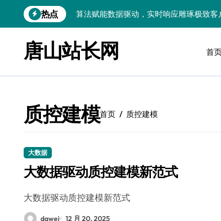
跳
热点
算法赋能数据驱动，实时响应雕琢极致客
转
到
技术护航：Android大数据引擎，实时
内
唐山站长网
容
首
技术赋能：科技筑基实时引擎，智驱大数
技术破局：实时引擎赋能数据洪流，重塑
大数据架构下实时引擎优化：技术革新驱
质控建模
技术赋能：实时数据处理引擎驱动企业大
首页
质控建模
大数据赋能运维：实时处理提效，精准调
技术赋能：构建高效实时引擎，驱动多媒
大数据
大数据驱动质控建模新范式
Go语言赋能大数据：实时引擎构建与科
数据引擎科技赋能：实时处理驱动效能实
大数据驱动质控建模新范式
dawei
12 月 20, 2025