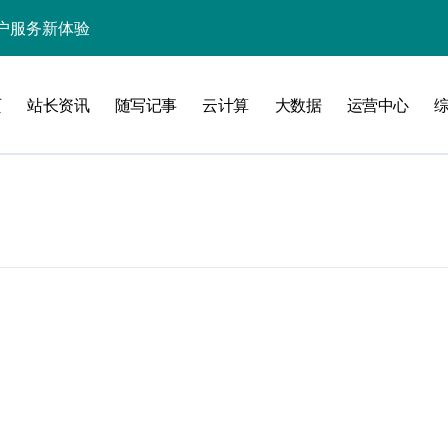
户服务新体验
处理引领数据流新纪元
页
站长资讯
随写记事
云计算
大数据
运营中心
据秒级决策响应
大数据处理新科技
动数据处理效能跃升
数据科技新飞跃
控信息流
体大数据处理革新
技驱动的性能优化术
现飞跃增长