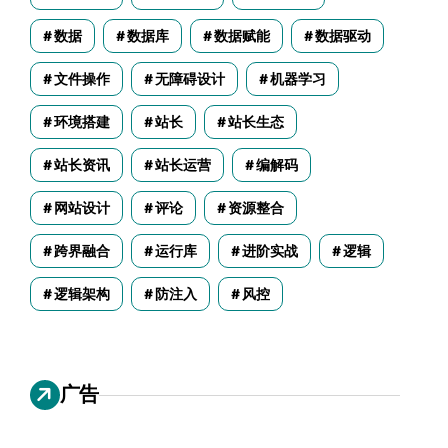
数据
数据库
数据赋能
数据驱动
文件操作
无障碍设计
机器学习
环境搭建
站长
站长生态
站长资讯
站长运营
编解码
网站设计
评论
资源整合
跨界融合
运行库
进阶实战
逻辑
逻辑架构
防注入
风控
广告