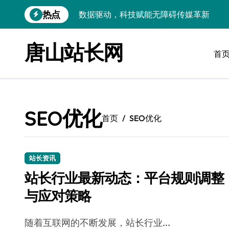
跳
热点
数据驱动，科技赋能无障碍传媒革新
转
到
VR跨界融合新趋势：站长资源全攻略
内
唐山站长网
容
首
数据驱动传媒革新：Android站长资讯全
云计算弹性架构：智能资源调配揭秘
数据驱动传媒革新：交互优化实战解析
SEO优化
弹性计算架构下云客户端优化实践
首页
SEO优化
数据驱动下的传媒生态量子跃迁
评论区掘金：技术站长内核提炼术
站长资讯
站长行业最新动态：平台规则调整
数据驱动创新：科技赋能传媒增长
与应对策略
云安全护航传媒数据新趋势
随着互联网的不断发展，站长行业...