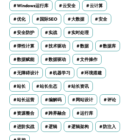
Windows运行库
云安全
云计算
优化
国际SEO
大数据
安全
安全防护
实战
实时处理
弹性计算
技术驱动
数据
数据库
数据赋能
数据驱动
文件操作
无障碍设计
机器学习
环境搭建
站长
站长生态
站长资讯
站长运营
编解码
网站设计
评论
资源整合
跨界融合
运行库
进阶实战
逻辑
逻辑架构
防注入