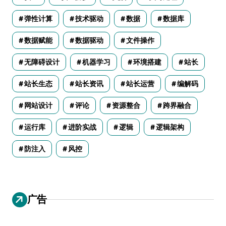
弹性计算
技术驱动
数据
数据库
数据赋能
数据驱动
文件操作
无障碍设计
机器学习
环境搭建
站长
站长生态
站长资讯
站长运营
编解码
网站设计
评论
资源整合
跨界融合
运行库
进阶实战
逻辑
逻辑架构
防注入
风控
广告