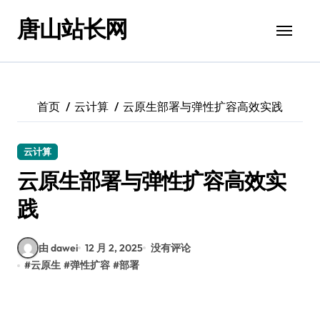
跳
唐山站长网
转
到
内
容
首页
云计算
云原生部署与弹性扩容高效实践
云计算
云原生部署与弹性扩容高效实
践
由 dawei
12 月 2, 2025
没有评论
#
云原生
#
弹性扩容
#
部署