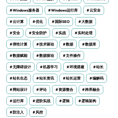
Windows服务器
Windows运行库
云安全
云计算
优化
国际SEO
大数据
安全
安全防护
实战
实时处理
弹性计算
技术驱动
数据
数据库
数据赋能
数据驱动
文件操作
无障碍设计
机器学习
环境搭建
站长
站长生态
站长资讯
站长运营
编解码
网站设计
评论
资源整合
跨界融合
运行库
进阶实战
逻辑
逻辑架构
防注入
风控