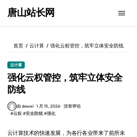
跳
唐山站长网
转
到
内
容
首页
云计算
强化云权管控，筑牢立体安全防线
云计算
强化云权管控，筑牢立体安全
防线
由 dawei
1 月 15, 2026
没有评论
#
云权
#
安全防线
#
强化
云计算技术的快速发展，为各行各业带来了前所未