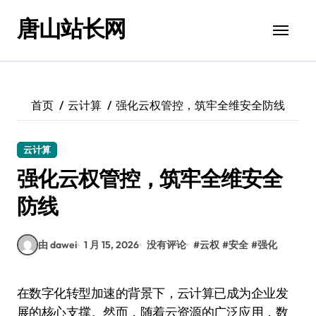
跳
唐山站长网
转
到
内
容
首页
云计算
强化云权管控，筑牢全维安全防线
云计算
强化云权管控，筑牢全维安全
防线
由 dawei
1 月 15, 2026
没有评论
#
云权
#
安全
#
强化
在数字化转型加速的背景下，云计算已成为企业发
展的核心支撑。然而，随着云资源的广泛应用，数