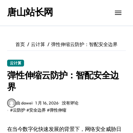
跳
唐山站长网
转
到
内
容
首页
云计算
弹性伸缩云防护：智配安全边界
云计算
弹性伸缩云防护：智配安全边
界
由 dawei
1 月 16, 2026
没有评论
#
云防护
#
安全边界
#
弹性伸缩
在当今数字化快速发展的背景下，网络安全威胁日