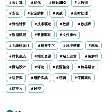
云计算
优化
国际SEO
大数据
安全
安全防护
实战
实时处理
弹性计算
技术驱动
数据
数据库
数据赋能
数据驱动
文件操作
无障碍设计
机器学习
环境搭建
站长
站长生态
站长资讯
站长运营
编解码
网站设计
评论
资源整合
跨界融合
运行库
进阶实战
逻辑
逻辑架构
防注入
风控