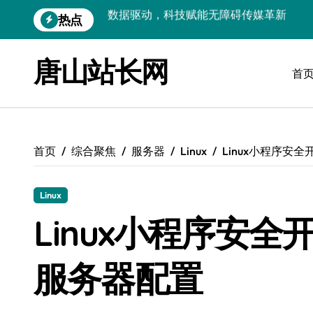
跳
热点
VR跨界融合新趋势：站长资源全攻略
转
到
数据驱动传媒革新：Android站长资讯全
内
唐山站长网
容
首
云计算弹性架构：智能资源调配揭秘
数据驱动传媒革新：交互优化实战解析
弹性计算架构下云客户端优化实践
首页
综合聚焦
服务器
Linux
Linux小程序安
数据驱动下的传媒生态量子跃迁
评论区掘金：技术站长内核提炼术
Linux
数据驱动创新：科技赋能传媒增长
Linux小程序安
云安全护航传媒数据新趋势
服务器配置