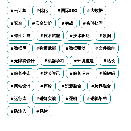
云计算
优化
国际SEO
大数据
安全
安全防护
实战
实时处理
弹性计算
技术赋能
技术驱动
数据
数据库
数据赋能
数据驱动
文件操作
无障碍设计
机器学习
环境搭建
站长
站长生态
站长资讯
站长运营
编解码
网站设计
评论
资源整合
跨界融合
运行库
进阶实战
逻辑
逻辑架构
防注入
风控