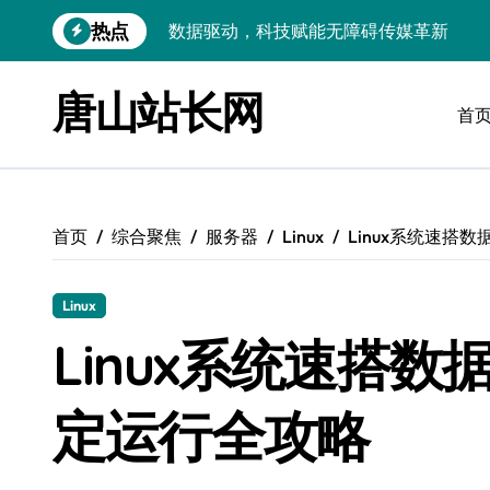
跳
热点
VR跨界融合新趋势：站长资源全攻略
转
到
数据驱动传媒革新：Android站长资讯全
内
唐山站长网
容
首
云计算弹性架构：智能资源调配揭秘
数据驱动传媒革新：交互优化实战解析
弹性计算架构下云客户端优化实践
首页
综合聚焦
服务器
Linux
Linux系统速搭
数据驱动下的传媒生态量子跃迁
评论区掘金：技术站长内核提炼术
Linux
数据驱动创新：科技赋能传媒增长
Linux系统速搭
云安全护航传媒数据新趋势
定运行全攻略