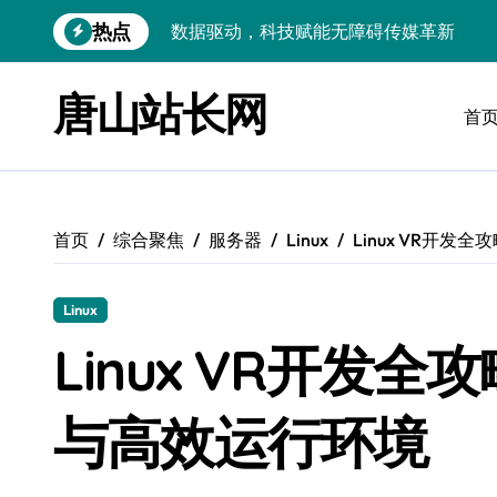
跳
热点
VR跨界融合新趋势：站长资源全攻略
转
到
数据驱动传媒革新：Android站长资讯全
内
唐山站长网
容
首
云计算弹性架构：智能资源调配揭秘
数据驱动传媒革新：交互优化实战解析
弹性计算架构下云客户端优化实践
首页
综合聚焦
服务器
Linux
Linux VR开
数据驱动下的传媒生态量子跃迁
评论区掘金：技术站长内核提炼术
Linux
数据驱动创新：科技赋能传媒增长
Linux VR开发
云安全护航传媒数据新趋势
与高效运行环境