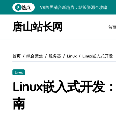
跳
热点
VR跨界融合新趋势：站长资源全攻略
转
到
数据驱动传媒革新：Android站长资讯全
内
唐山站长网
容
首
云计算弹性架构：智能资源调配揭秘
数据驱动传媒革新：交互优化实战解析
弹性计算架构下云客户端优化实践
首页
综合聚焦
服务器
Linux
Linux嵌入式开
数据驱动下的传媒生态量子跃迁
评论区掘金：技术站长内核提炼术
Linux
数据驱动创新：科技赋能传媒增长
Linux嵌入式开
云安全护航传媒数据新趋势
南