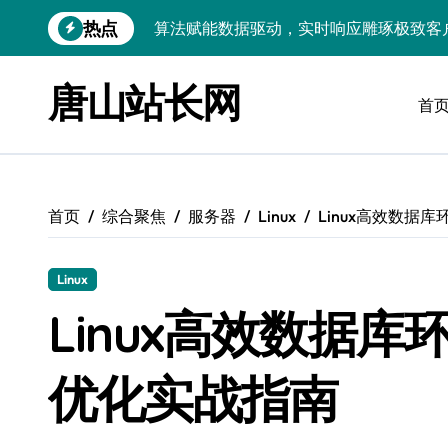
跳
热点
技术护航：Android大数据引擎，实时
转
到
技术赋能：科技筑基实时引擎，智驱大数
内
唐山站长网
容
首
技术破局：实时引擎赋能数据洪流，重塑
大数据架构下实时引擎优化：技术革新驱
技术赋能：实时数据处理引擎驱动企业大
首页
综合聚焦
服务器
Linux
Linux高效数据
大数据赋能运维：实时处理提效，精准调
技术赋能：构建高效实时引擎，驱动多媒
Linux
Go语言赋能大数据：实时引擎构建与科
Linux高效数据
数据引擎科技赋能：实时处理驱动效能实
优化实战指南