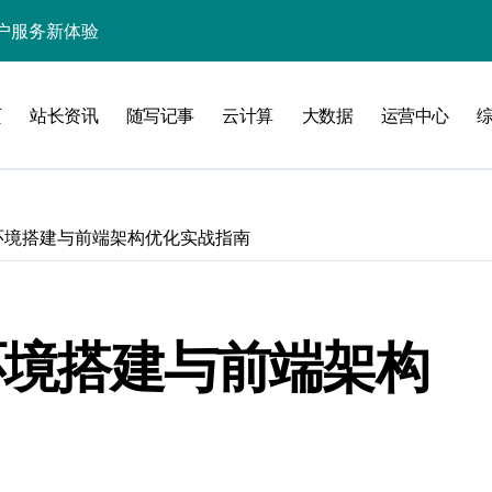
处理引领数据流新纪元
据秒级决策响应
页
站长资讯
随写记事
云计算
大数据
运营中心
大数据处理新科技
动数据处理效能跃升
数据科技新飞跃
库环境搭建与前端架构优化实战指南
控信息流
体大数据处理革新
技驱动的性能优化术
库环境搭建与前端架构
现飞跃增长