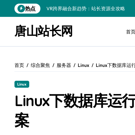
跳
热点
VR跨界融合新趋势：站长资源全攻略
转
到
数据驱动传媒革新：Android站长资讯全
内
唐山站长网
容
首
云计算弹性架构：智能资源调配揭秘
数据驱动传媒革新：交互优化实战解析
弹性计算架构下云客户端优化实践
首页
综合聚焦
服务器
Linux
Linux下数据库
数据驱动下的传媒生态量子跃迁
评论区掘金：技术站长内核提炼术
Linux
数据驱动创新：科技赋能传媒增长
Linux下数据库
云安全护航传媒数据新趋势
案