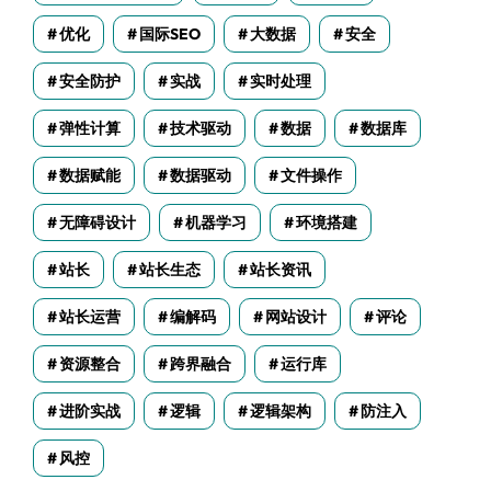
优化
国际SEO
大数据
安全
安全防护
实战
实时处理
弹性计算
技术驱动
数据
数据库
数据赋能
数据驱动
文件操作
无障碍设计
机器学习
环境搭建
站长
站长生态
站长资讯
站长运营
编解码
网站设计
评论
资源整合
跨界融合
运行库
进阶实战
逻辑
逻辑架构
防注入
风控