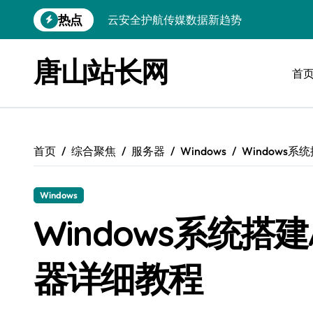
跳
热点
云安全护航传媒数据新趋势
转
到
数据驱动，科技赋能无障碍传媒革新
内
唐山站长网
容
首
VR跨界融合新趋势：站长资源全攻略
数据驱动传媒革新：Android站长资讯全
云计算弹性架构：智能资源调配揭秘
首页
综合聚焦
服务器
Windows
Windows系
PHP进阶：机器学习赋能安全策略，智防
Windows
Windows系统搭建A
器详细教程