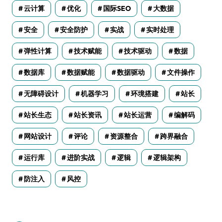
云计算
优化
国际SEO
大数据
安全
安全防护
实战
实时处理
弹性计算
技术赋能
技术驱动
数据
数据库
数据赋能
数据驱动
文件操作
无障碍设计
机器学习
环境搭建
站长
站长生态
站长资讯
站长运营
编解码
网站设计
评论
资源整合
跨界融合
运行库
进阶实战
逻辑
逻辑架构
防注入
风控