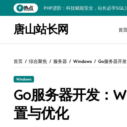
跳
热点
PHP进阶：科技赋能安全，站长必学防注
转
到
PHP进阶秘籍：自动化运维视角下的安全
内
唐山站长网
容
首
PHP进阶：科技赋能，深度解码安全防注
云安全护航传媒数据新趋势
数据驱动，科技赋能无障碍传媒革新
首页
综合聚焦
服务器
Windows
Go服务器开发
VR跨界融合新趋势：站长资源全攻略
数据驱动传媒革新：Android站长资讯全
Windows
云计算弹性架构：智能资源调配揭秘
Go服务器开发：Wi
PHP进阶：机器学习赋能安全策略，智防
置与优化