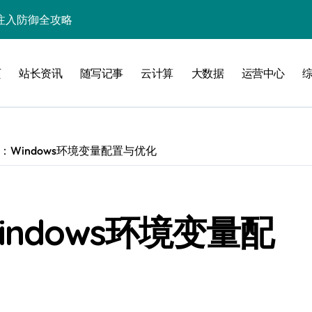
入核心策略
防注入科技实战
页
站长资讯
随写记事
云计算
大数据
运营中心
入实战秘籍
：Windows环境变量配置与优化
攻略
ndows环境变量配
注入攻克后端性能瓶颈