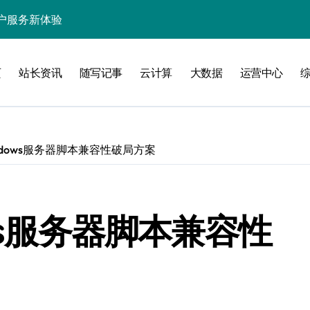
处理引领数据流新纪元
据秒级决策响应
页
站长资讯
随写记事
云计算
大数据
运营中心
大数据处理新科技
动数据处理效能跃升
数据科技新飞跃
ndows服务器脚本兼容性破局方案
控信息流
体大数据处理革新
技驱动的性能优化术
ws服务器脚本兼容性
现飞跃增长