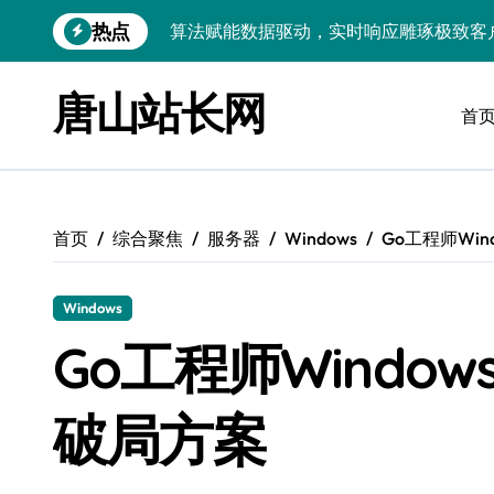
跳
热点
技术护航：Android大数据引擎，实时
转
到
技术赋能：科技筑基实时引擎，智驱大数
内
唐山站长网
容
首
技术破局：实时引擎赋能数据洪流，重塑
大数据架构下实时引擎优化：技术革新驱
技术赋能：实时数据处理引擎驱动企业大
首页
综合聚焦
服务器
Windows
Go工程师Wi
大数据赋能运维：实时处理提效，精准调
技术赋能：构建高效实时引擎，驱动多媒
Windows
Go语言赋能大数据：实时引擎构建与科
Go工程师Windo
数据引擎科技赋能：实时处理驱动效能实
破局方案