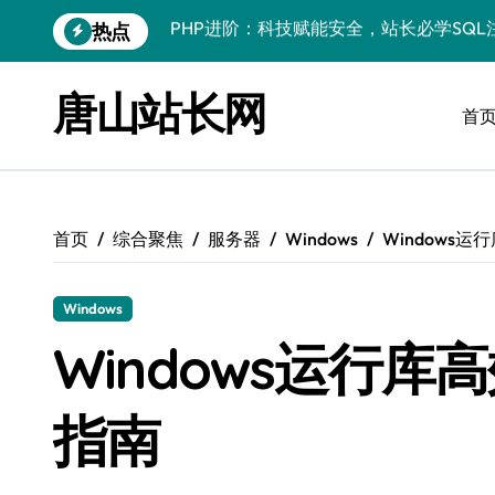
跳
热点
PHP进阶：科技赋能安全，站长必学防注
转
到
PHP进阶秘籍：自动化运维视角下的安全
内
唐山站长网
容
首
PHP进阶：科技赋能，深度解码安全防注
云安全护航传媒数据新趋势
数据驱动，科技赋能无障碍传媒革新
首页
综合聚焦
服务器
Windows
Windows
VR跨界融合新趋势：站长资源全攻略
数据驱动传媒革新：Android站长资讯全
Windows
云计算弹性架构：智能资源调配揭秘
Windows运行
PHP进阶：机器学习赋能安全策略，智防
指南