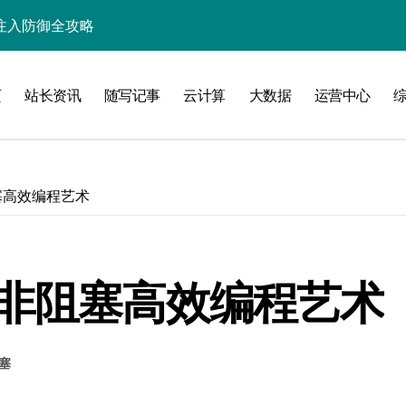
入核心策略
防注入科技实战
页
站长资讯
随写记事
云计算
大数据
运营中心
入实战秘籍
塞高效编程艺术
攻略
锁非阻塞高效编程艺术
注入攻克后端性能瓶颈
塞