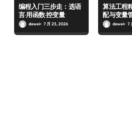
编程入门三步走：选语
算法工程
言·用函数·控变量
配与变量
dawei
7 月 23, 2026
dawei
7 