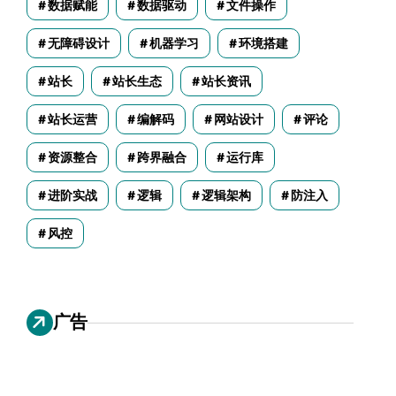
数据赋能
数据驱动
文件操作
无障碍设计
机器学习
环境搭建
站长
站长生态
站长资讯
站长运营
编解码
网站设计
评论
资源整合
跨界融合
运行库
进阶实战
逻辑
逻辑架构
防注入
风控
广告