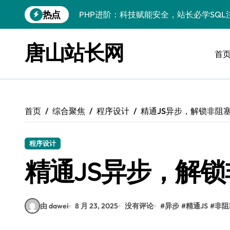
跳
热点
PHP进阶：科技赋能安全，站长必学防注
转
到
PHP进阶秘籍：自动化运维视角下的安全
内
唐山站长网
容
首
PHP进阶：科技赋能，深度解码安全防注
云安全护航传媒数据新趋势
数据驱动，科技赋能无障碍传媒革新
首页
综合聚焦
程序设计
精通JS异步，解锁非阻
VR跨界融合新趋势：站长资源全攻略
数据驱动传媒革新：Android站长资讯全
程序设计
云计算弹性架构：智能资源调配揭秘
精通JS异步，解
PHP进阶：机器学习赋能安全策略，智防
由 dawei
8 月 23, 2025
没有评论
#
异步
#
精通JS
#
非阻