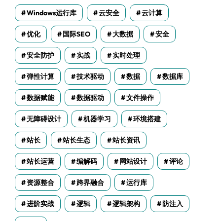
Windows运行库
云安全
云计算
优化
国际SEO
大数据
安全
安全防护
实战
实时处理
弹性计算
技术驱动
数据
数据库
数据赋能
数据驱动
文件操作
无障碍设计
机器学习
环境搭建
站长
站长生态
站长资讯
站长运营
编解码
网站设计
评论
资源整合
跨界融合
运行库
进阶实战
逻辑
逻辑架构
防注入