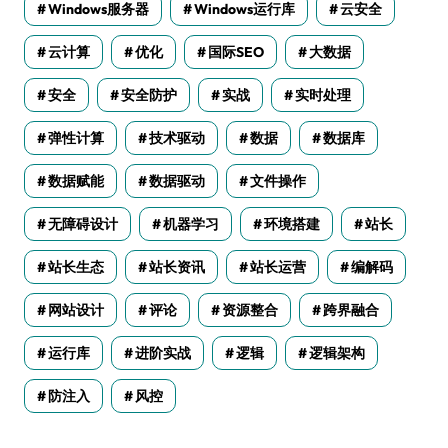
Windows服务器
Windows运行库
云安全
云计算
优化
国际SEO
大数据
安全
安全防护
实战
实时处理
弹性计算
技术驱动
数据
数据库
数据赋能
数据驱动
文件操作
无障碍设计
机器学习
环境搭建
站长
站长生态
站长资讯
站长运营
编解码
网站设计
评论
资源整合
跨界融合
运行库
进阶实战
逻辑
逻辑架构
防注入
风控