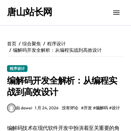
跳
唐山站长网
转
到
内
容
首页
综合聚焦
程序设计
编解码开发全解析：从编程实战到高效设计
程序设计
编解码开发全解析：从编程实
战到高效设计
由 dawei
1 月 24, 2026
没有评论
#
开发
#
编解码
#
设计
编解码技术在现代软件开发中扮演着至关重要的角