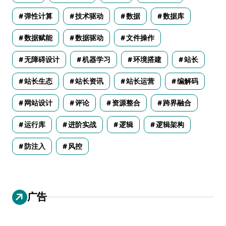
弹性计算
技术驱动
数据
数据库
数据赋能
数据驱动
文件操作
无障碍设计
机器学习
环境搭建
站长
站长生态
站长资讯
站长运营
编解码
网站设计
评论
资源整合
跨界融合
运行库
进阶实战
逻辑
逻辑架构
防注入
风控
广告