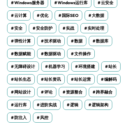
Windows服务器
Windows运行库
云安全
云计算
优化
国际SEO
大数据
安全
安全防护
实战
实时处理
弹性计算
技术驱动
数据
数据库
数据赋能
数据驱动
文件操作
无障碍设计
机器学习
环境搭建
站长
站长生态
站长资讯
站长运营
编解码
网站设计
评论
资源整合
跨界融合
运行库
进阶实战
逻辑
逻辑架构
防注入
风控