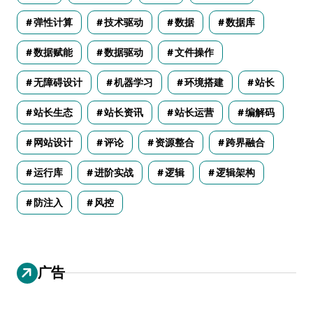
弹性计算
技术驱动
数据
数据库
数据赋能
数据驱动
文件操作
无障碍设计
机器学习
环境搭建
站长
站长生态
站长资讯
站长运营
编解码
网站设计
评论
资源整合
跨界融合
运行库
进阶实战
逻辑
逻辑架构
防注入
风控
广告