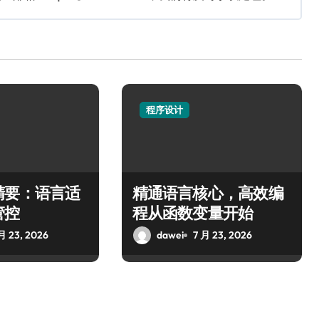
程序设计
精要：语言适
精通语言核心，高效编
管控
程从函数变量开始
月 23, 2026
dawei
7 月 23, 2026