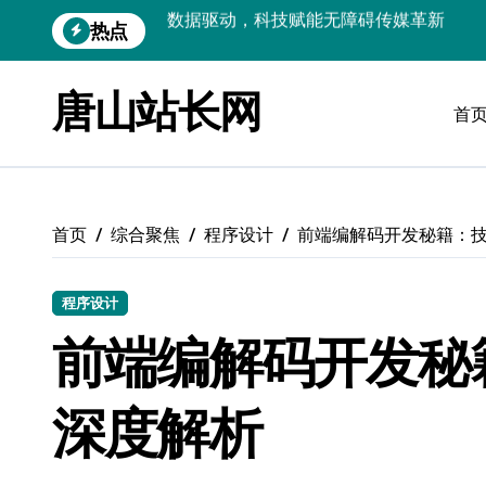
跳
热点
VR跨界融合新趋势：站长资源全攻略
转
到
数据驱动传媒革新：Android站长资讯全
内
唐山站长网
容
首
云计算弹性架构：智能资源调配揭秘
数据驱动传媒革新：交互优化实战解析
弹性计算架构下云客户端优化实践
首页
综合聚焦
程序设计
前端编解码开发秘籍：
数据驱动下的传媒生态量子跃迁
评论区掘金：技术站长内核提炼术
程序设计
数据驱动创新：科技赋能传媒增长
前端编解码开发秘
云安全护航传媒数据新趋势
深度解析