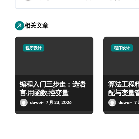
相关文章
程序设计
程序设计
编程入门三步走：选语
算法工程
言·用函数·控变量
配与变量
dawei
7 月 23, 2026
dawei
7 