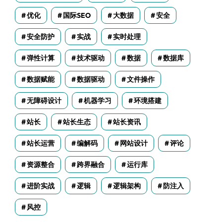
优化
国际SEO
大数据
安全
安全防护
实战
实时处理
弹性计算
技术驱动
数据
数据库
数据赋能
数据驱动
文件操作
无障碍设计
机器学习
环境搭建
站长
站长生态
站长资讯
站长运营
编解码
网站设计
评论
资源整合
跨界融合
运行库
进阶实战
逻辑
逻辑架构
防注入
风控