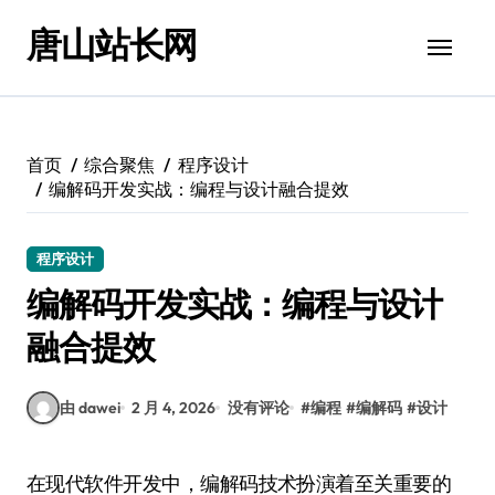
跳
唐山站长网
转
到
内
容
首页
综合聚焦
程序设计
编解码开发实战：编程与设计融合提效
程序设计
编解码开发实战：编程与设计
融合提效
由 dawei
2 月 4, 2026
没有评论
#
编程
#
编解码
#
设计
在现代软件开发中，编解码技术扮演着至关重要的