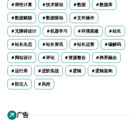
弹性计算
技术驱动
数据
数据库
数据赋能
数据驱动
文件操作
无障碍设计
机器学习
环境搭建
站长
站长生态
站长资讯
站长运营
编解码
网站设计
评论
资源整合
跨界融合
运行库
进阶实战
逻辑
逻辑架构
防注入
风控
广告