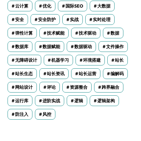
云计算
优化
国际SEO
大数据
安全
安全防护
实战
实时处理
弹性计算
技术赋能
技术驱动
数据
数据库
数据赋能
数据驱动
文件操作
无障碍设计
机器学习
环境搭建
站长
站长生态
站长资讯
站长运营
编解码
网站设计
评论
资源整合
跨界融合
运行库
进阶实战
逻辑
逻辑架构
防注入
风控